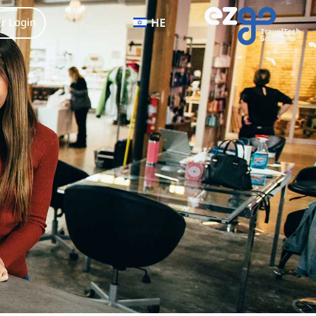
HE
 Login