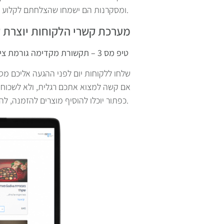
ומסקרנות הם ישמחו שהצלחתם לקלוע לטעם שלהם כך תקלו עליהם לבחור בכם שוב.
מערכת קשרי הלקוחות יוצרת 
טיפ מס 3 – תקשורת מקדימה גורמת ציפיה ועלולה להגדיל מכירה
שלחו ללקוחות יום לפני ההגעה אליכם מסר
כפתור יוכלו להוסיף מוצרים להזמנה, להזמין שירותים נוספים, לרכוש מרצ’נדייז ולהזמין ארוחות.