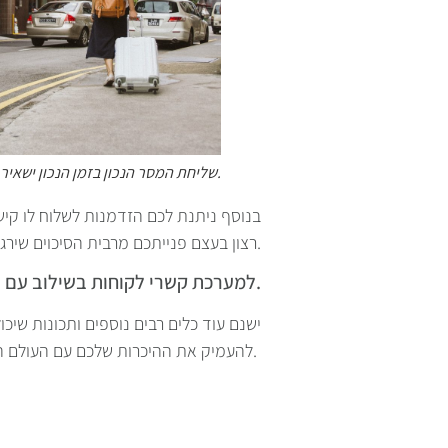
שליחת המסר הנכון בזמן הנכון ישאיר את הלקוח שלכם עם טעם של עוד.
בנוסף ניתנת לכם הזדמנות לשלוח לו קי
רצון בעצם פנייתכם מרבית הסיכוים שירגיש בנוח לשתף אתכם בחוויה שלו, סיכוי סביר שכך תחסכו חוות דעת שליליות.
למערכת קשרי לקוחות בשילוב עם תוכנת ניהול העסק ומערכת הדיוור יש יתרון תקשורתי עצום.
ישנם עוד כלים רבים נוספים ותכונות שיכ
להעמיק את ההיכרות שלכם עם העולם הדיגיטלי של ניהול הלקוחות בתוכנת ניהול.