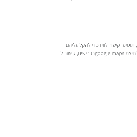
וסיפו קישור לוויז כדי להקל עליהם
בכבישים, קישור לgoogle maps אם קשה למצוא אתכם רגלית, ולא לשכוח לצרף לינק לחנות הדיגיטלית של איזיגו המסונכרנת לתוכנת הניהול. בלחיצת